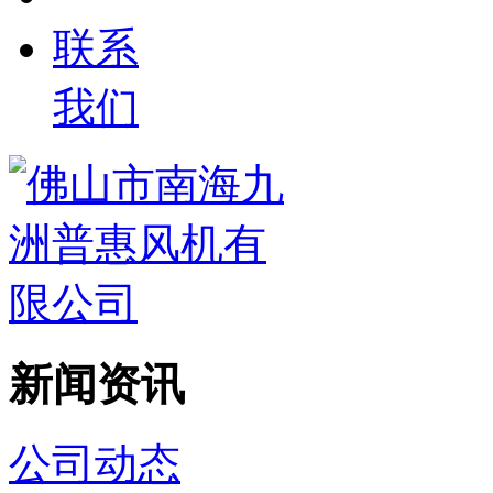
联系
我们
新闻资讯
公司动态