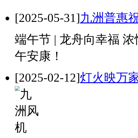
[2025-05-31]
九洲普惠
端午节 | 龙舟向幸福
午安康！
[2025-02-12]
灯火映万家