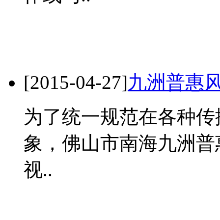
[2015-04-27]
九洲普惠风
为了统一规范在各种传
象，佛山市南海九洲普惠
视..