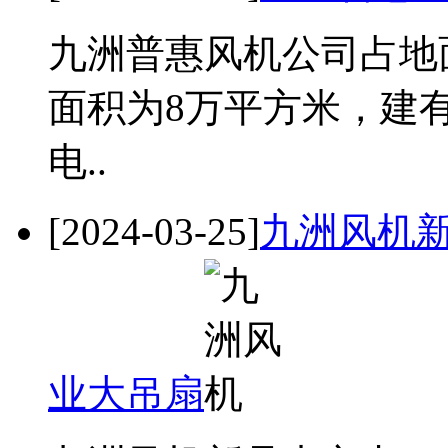
九洲普惠风机公司占地面
面积为8万平方米，建
电..
[2024-03-25]
九洲风机新
业大吊扇